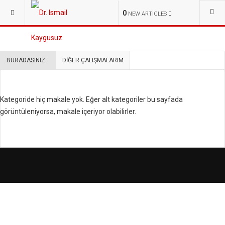
Oku, bilgilen, fikir s
0
NEW ARTICLES
BURADASINIZ:
DIĞER ÇALIŞMALARIM
Kategoride hiç makale yok. Eğer alt kategoriler bu sayfada
görüntüleniyorsa, makale içeriyor olabilirler.